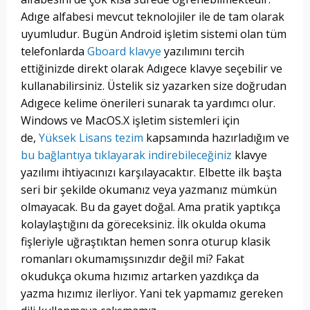
Adıge alfabesi mevcut teknolojiler ile de tam olarak
uyumludur. Bugün Android işletim sistemi olan tüm
telefonlarda
Gboard klavye
yazılımını tercih
ettiğinizde direkt olarak Adıgece klavye seçebilir ve
kullanabilirsiniz. Üstelik siz yazarken size doğrudan
Adıgece kelime önerileri sunarak ta yardımcı olur.
Windows ve MacOS.X işletim sistemleri için
de,
Yüksek Lisans tezim
kapsamında hazırladığım ve
bu bağlantıya tıklayarak indirebileceğiniz
klavye
yazılımı ihtiyacınızı karşılayacaktır. Elbette ilk başta
seri bir şekilde okumanız veya yazmanız mümkün
olmayacak. Bu da gayet doğal. Ama pratik yaptıkça
kolaylaştığını da göreceksiniz. İlk okulda okuma
fişleriyle uğraştıktan hemen sonra oturup klasik
romanları okumamışsınızdır değil mi? Fakat
okudukça okuma hızımız artarken yazdıkça da
yazma hızımız ilerliyor. Yani tek yapmamız gereken