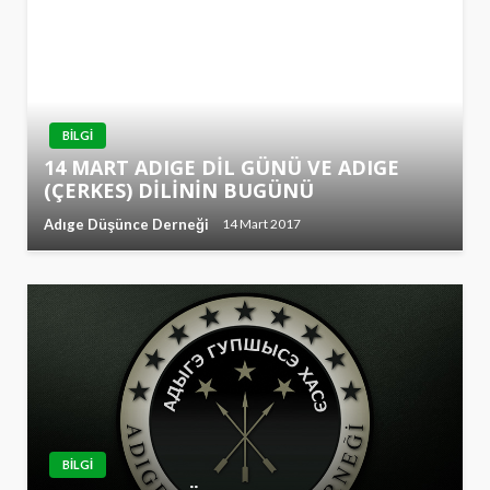
BILGI
14 MART ADIGE DİL GÜNÜ VE ADIGE
(ÇERKES) DİLİNİN BUGÜNÜ
Adıge Düşünce Derneği
14 Mart 2017
BILGI