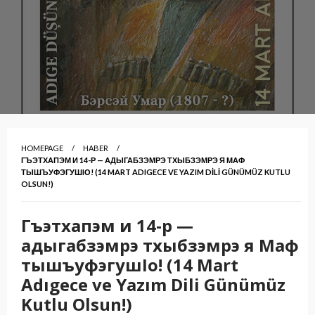
HOMEPAGE
HABER
ГЪЭТХАПЭМ И 14-Р — АДЫГАБЗЭМРЭ ТХЫБЗЭМРЭ Я МАФ
ТЫШЪУФЭГУШIО! (14 MART ADIGECE VE YAZIM DILI GÜNÜMÜZ KUTLU
OLSUN!)
Гъэтхапэм и 14-р —
адыгабзэмрэ тхыбзэмрэ я Маф
тышъуфэгушIо! (14 Mart
Adıgece ve Yazım Dili Günümüz
Kutlu Olsun!)