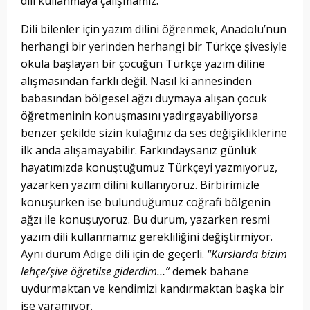
dili kullanmaya çalışmamız.
Dili bilenler için yazım dilini öğrenmek, Anadolu’nun
herhangi bir yerinden herhangi bir Türkçe şivesiyle
okula başlayan bir çocuğun Türkçe yazım diline
alışmasından farklı değil. Nasıl ki annesinden
babasından bölgesel ağzı duymaya alışan çocuk
öğretmeninin konuşmasını yadırgayabiliyorsa
benzer şekilde sizin kulağınız da ses değişikliklerine
ilk anda alışamayabilir. Farkındaysanız günlük
hayatımızda konuştuğumuz Türkçeyi yazmıyoruz,
yazarken yazım dilini kullanıyoruz. Birbirimizle
konuşurken ise bulunduğumuz coğrafi bölgenin
ağzı ile konuşuyoruz. Bu durum, yazarken resmi
yazım dili kullanmamız gerekliliğini değiştirmiyor.
Aynı durum Adıge dili için de geçerli.
“Kurslarda bizim
lehçe/şive öğretilse giderdim…”
demek bahane
uydurmaktan ve kendimizi kandırmaktan başka bir
işe yaramıyor.