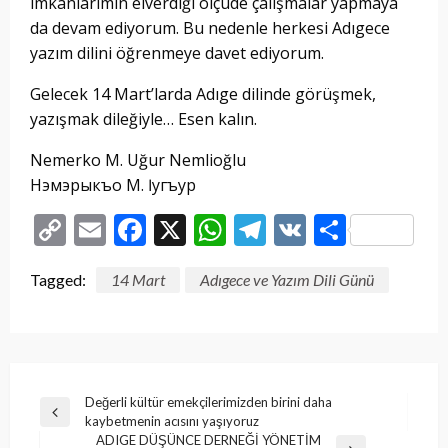
imkanlarımın elverdiği ölçüde çalışmalar yapmaya
da devam ediyorum. Bu nedenle herkesi Adıgece
yazım dilini öğrenmeye davet ediyorum.
Gelecek 14 Mart’larda Adıge dilinde görüşmek,
yazışmak dileğiyle… Esen kalın.
Nemerko M. Uğur Nemlioğlu
Нэмэрыкъо М. Ӏугъур
Copy
Email
Facebook
X
WhatsApp
Telegram
VK
Share
Link
Tagged:
14 Mart
Adıgece ve Yazım Dili Günü
Yazı
Değerli kültür emekçilerimizden birini daha
Previous
kaybetmenin acısını yaşıyoruz
gezinmesi
Post
ADIGE DÜŞÜNCE DERNEĞİ YÖNETİM