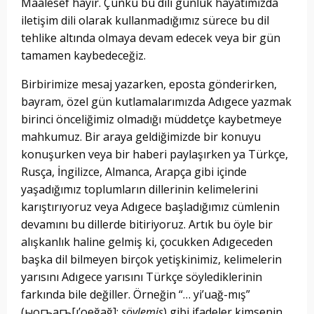
Maalesef hayır. Çünkü bu dili günlük hayatımızda
iletişim dili olarak kullanmadığımız sürece bu dil
tehlike altında olmaya devam edecek veya bir gün
tamamen kaybedeceğiz.
Birbirimize mesaj yazarken, eposta gönderirken,
bayram, özel gün kutlamalarımızda Adıgece yazmak
birinci önceliğimiz olmadığı müddetçe kaybetmeye
mahkumuz. Bir araya geldiğimizde bir konuyu
konuşurken veya bir haberi paylaşırken ya Türkçe,
Rusça, İngilizce, Almanca, Arapça gibi içinde
yaşadığımız toplumların dillerinin kelimelerini
karıştırıyoruz veya Adıgece başladığımız cümlenin
devamını bu dillerde bitiriyoruz. Artık bu öyle bir
alışkanlık haline gelmiş ki, çocukken Adıgeceden
başka dil bilmeyen birçok yetişkinimiz, kelimelerin
yarısını Adıgece yarısını Türkçe söylediklerinin
farkında bile değiller. Örneğin “… yi’uağ-mış”
(ыӏогъагъ[ı’oeğağ]:
söylemiş
) gibi ifadeler kimsenin