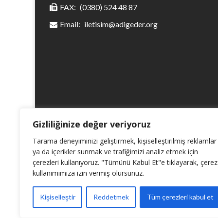
FAX:
(0380) 524 48 87
Email:
iletisim@adigeder.org
Gizliliğinize değer veriyoruz
Tarama deneyiminizi geliştirmek, kişiselleştirilmiş reklamlar
ya da içerikler sunmak ve trafiğimizi analiz etmek için
çerezleri kullanıyoruz. "Tümünü Kabul Et"e tıklayarak, çerez
kullanımımıza izin vermiş olursunuz.
Kişiselleştir
Reddetmek
Tüm çerezleri kabul et