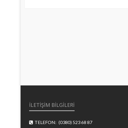
Post
gezinmesi
İLETİŞİM BİLGİLERİ
TELEFON:
(0380) 523 68 87