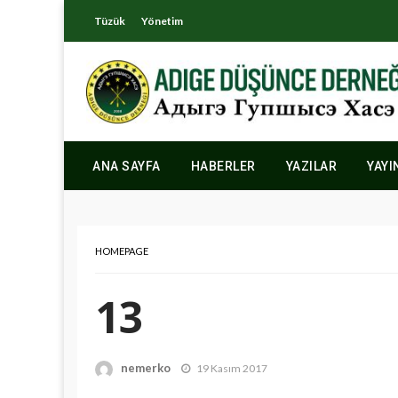
Tüzük
Yönetim
ANA SAYFA
HABERLER
YAZILAR
YAYI
HOMEPAGE
13
nemerko
19 Kasım 2017