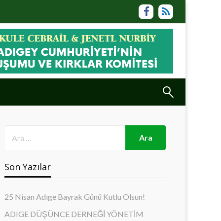
Son Yazılar
25 Nisan Adıge Bayrak Günü Kutlu Olsun!
ADIGE DÜŞÜNCE DERNEĞİ YÖNETİM