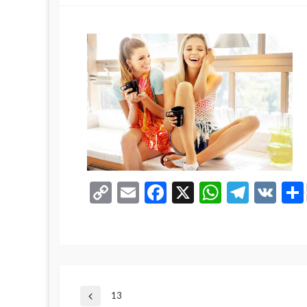
Copy
Email
Facebook
X
WhatsA
Teleg
VK
Link
Yazı
13
Previous