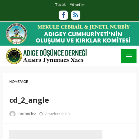
Tüzük
Yönetim
HOMEPAGE
cd_2_angle
nemerko
7 Haziran 2013