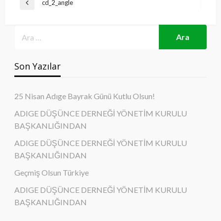
Yazı
cd_2_angle
Previous
gezinmesi
Post
Son Yazılar
25 Nisan Adıge Bayrak Günü Kutlu Olsun!
ADIGE DÜŞÜNCE DERNEĞİ YÖNETİM KURULU
BAŞKANLIĞINDAN
ADIGE DÜŞÜNCE DERNEĞİ YÖNETİM KURULU
BAŞKANLIĞINDAN
Geçmiş Olsun Türkiye
ADIGE DÜŞÜNCE DERNEĞİ YÖNETİM KURULU
BAŞKANLIĞINDAN