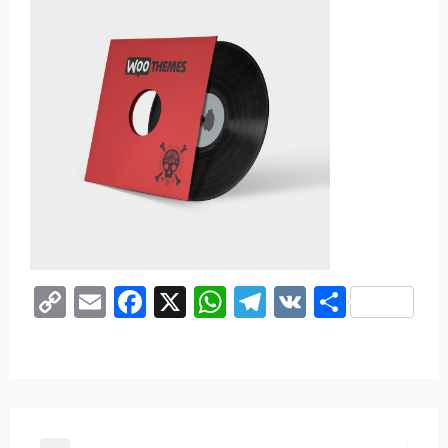
Copy
Email
Facebook
X
WhatsApp
Telegram
VK
Share
Link