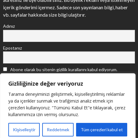
içerik gönderimi içermez. Sadece son yayınlanan bilgi, haber
vb. sayfalar hakkında size bilgi ulaştırır.
Adınız
Epostanız
Abone olarak bu sitenin gizlilik kurallarını kabul ediyorum.
Gizliliğinize değer veriyoruz
Tarama deneyiminizi geliştirmek, kişiselleştirilmiş reklamlar
ya da içerikler sunmak ve trafiğimizi analiz etmek için
çerezleri kullanıyoruz. "Tümünü Kabul Et"e tıklayarak, çerez
kullanımımıza izin vermiş olursunuz.
Copyright © Adıge Düşünce Derneği, 2011. Powered by
Kişiselleştir
Reddetmek
Tüm çerezleri kabul et
nemerWEB
.