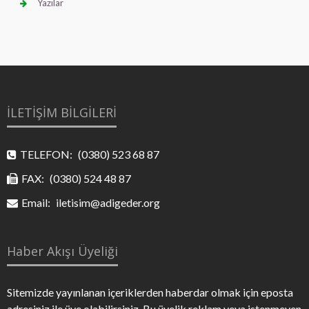
Yazılar
İLETİŞİM BİLGİLERİ
TELEFON:
(0380) 523 68 87
FAX:
(0380) 524 48 87
Email:
iletisim@adigeder.org
Haber Akışı Üyeliği
Sitemizde yayınlanan içeriklerden haberdar olmak için eposta
adresiniz ile üye olabilirsiniz. Bu üyelik reklam veya istenmeyen