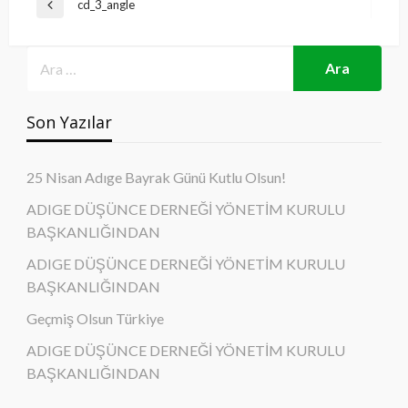
Yazı
cd_3_angle
Previous
gezinmesi
Post
Son Yazılar
25 Nisan Adıge Bayrak Günü Kutlu Olsun!
ADIGE DÜŞÜNCE DERNEĞİ YÖNETİM KURULU
BAŞKANLIĞINDAN
ADIGE DÜŞÜNCE DERNEĞİ YÖNETİM KURULU
BAŞKANLIĞINDAN
Geçmiş Olsun Türkiye
ADIGE DÜŞÜNCE DERNEĞİ YÖNETİM KURULU
BAŞKANLIĞINDAN