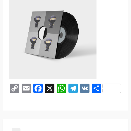
Copy
Email
Facebook
X
WhatsApp
Telegram
VK
Share
Link