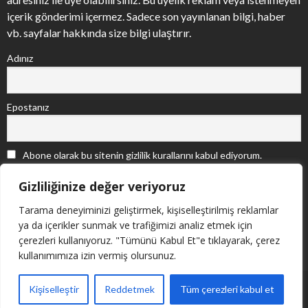
içerik gönderimi içermez. Sadece son yayınlanan bilgi, haber
vb. sayfalar hakkında size bilgi ulaştırır.
Adınız
Epostanız
Abone olarak bu sitenin gizlilik kurallarını kabul ediyorum.
Gizliliğinize değer veriyoruz
Tarama deneyiminizi geliştirmek, kişiselleştirilmiş reklamlar
ya da içerikler sunmak ve trafiğimizi analiz etmek için
çerezleri kullanıyoruz. "Tümünü Kabul Et"e tıklayarak, çerez
kullanımımıza izin vermiş olursunuz.
Copyright © Adıge Düşünce Derneği, 2011. Powered by
Kişiselleştir
Reddetmek
Tüm çerezleri kabul et
nemerWEB
.