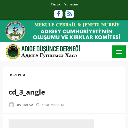
Tüzük
Yönetim
HOMEPAGE
cd_3_angle
nemerko
7 Haziran 2013