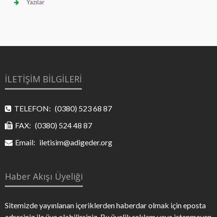
Yazılar
İLETİŞİM BİLGİLERİ
TELEFON:
(0380) 523 68 87
FAX:
(0380) 524 48 87
Email:
iletisim@adigeder.org
Haber Akışı Üyeliği
Sitemizde yayınlanan içeriklerden haberdar olmak için eposta
adresiniz ile üye olabilirsiniz. Bu üyelik reklam veya istenmeyen