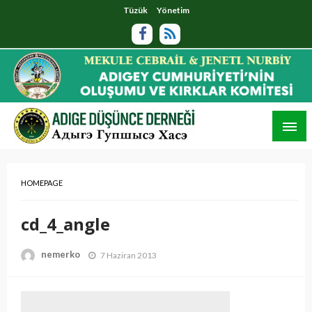
Tüzük
Yönetim
HOMEPAGE
cd_4_angle
nemerko
7 Haziran 2013