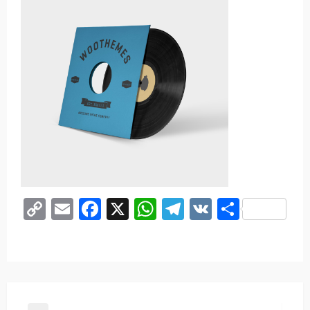
Copy
Email
Facebook
X
WhatsApp
Telegram
VK
Share
Link