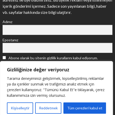
içerik gönderimi içermez. Sadece son yayınlanan bilgi, haber
vb. sayfalar hakkında size bilgi ulaştırır.
Adınız
Epostanız
Abone olarak bu sitenin gizlilik kurallarını kabul ediyorum.
Gizliliğinize değer veriyoruz
Tarama deneyiminizi geliştirmek, kişiselleştirilmiş reklamlar
ya da içerikler sunmak ve trafiğimizi analiz etmek için
çerezleri kullanıyoruz. "Tümünü Kabul Et"e tıklayarak, çerez
kullanımımıza izin vermiş olursunuz.
Copyright © Adıge Düşünce Derneği, 2011. Powered by
Kişiselleştir
Reddetmek
Tüm çerezleri kabul et
nemerWEB
.