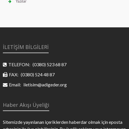
Yazılar
İLETİŞİM BİLGİLERİ
TELEFON:
(0380) 523 68 87
FAX:
(0380) 524 48 87
Email:
iletisim@adigeder.org
Haber Akışı Üyeliği
Sitemizde yayınlanan içeriklerden haberdar olmak için eposta
adresiniz ile üye olabilirsiniz. Bu üyelik reklam veya istenmeyen