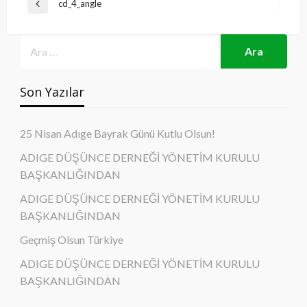
Yazı
cd_4_angle
Previous
gezinmesi
Post
Son Yazılar
25 Nisan Adıge Bayrak Günü Kutlu Olsun!
ADIGE DÜŞÜNCE DERNEĞİ YÖNETİM KURULU
BAŞKANLIĞINDAN
ADIGE DÜŞÜNCE DERNEĞİ YÖNETİM KURULU
BAŞKANLIĞINDAN
Geçmiş Olsun Türkiye
ADIGE DÜŞÜNCE DERNEĞİ YÖNETİM KURULU
BAŞKANLIĞINDAN