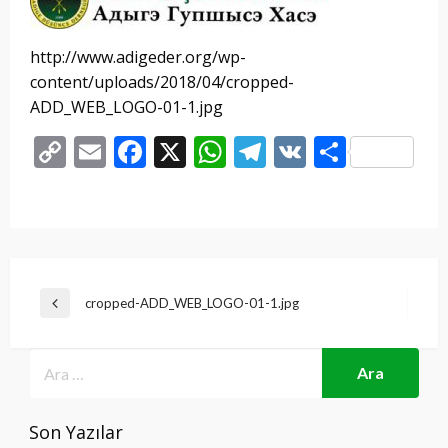
http://www.adigeder.org/wp-
content/uploads/2018/04/cropped-
ADD_WEB_LOGO-01-1.jpg
Copy
Email
Facebook
X
WhatsApp
Telegram
VK
Share
Link
Yazı
cropped-ADD_WEB_LOGO-01-1.jpg
Previous
gezinmesi
Post
Son Yazılar