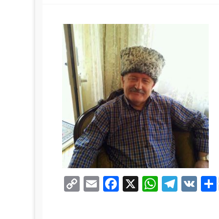
Copy
Email
Facebook
X
WhatsA
Teleg
VK
Link