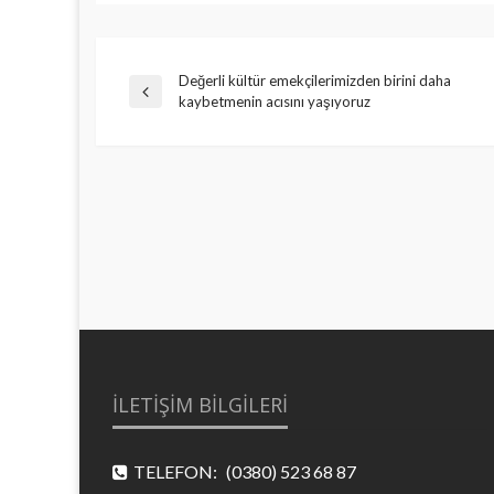
Yazı
Değerli kültür emekçilerimizden birini daha
Previous
kaybetmenin acısını yaşıyoruz
Post
gezinmesi
İLETİŞİM BİLGİLERİ
TELEFON:
(0380) 523 68 87