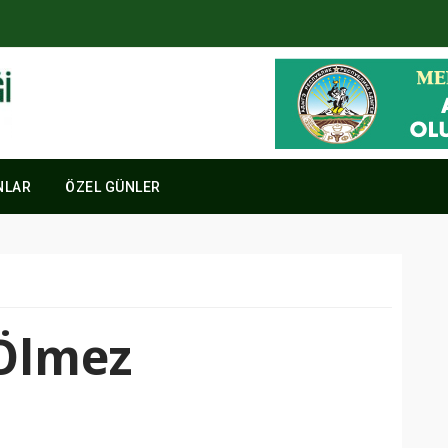
NLAR
ÖZEL GÜNLER
 Ölmez