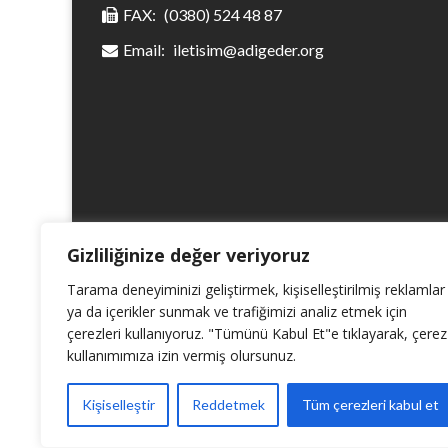
FAX:
(0380) 524 48 87
Email:
iletisim@adigeder.org
Gizliliğinize değer veriyoruz
Tarama deneyiminizi geliştirmek, kişiselleştirilmiş reklamlar
ya da içerikler sunmak ve trafiğimizi analiz etmek için
çerezleri kullanıyoruz. "Tümünü Kabul Et"e tıklayarak, çerez
kullanımımıza izin vermiş olursunuz.
Kişiselleştir
Reddetmek
Tüm çerezleri kabul et