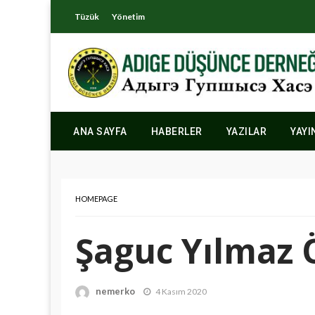
Tüzük
Yönetim
ANA SAYFA
HABERLER
YAZILAR
YAYI
HOMEPAGE
Şaguc Yılmaz
nemerko
4 Kasım 2020