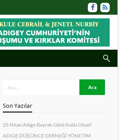
Son Yazılar
25 Nisan Adıge Bayrak Günü Kutlu Olsun!
ADIGE DÜŞÜNCE DERNEĞİ YÖNETİM