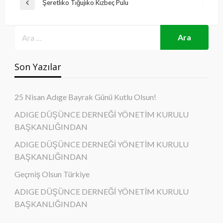
Yazı
Şeretlıko Tığujıko Kızbeç Pulu
Previous
gezinmesi
Post
Son Yazılar
25 Nisan Adıge Bayrak Günü Kutlu Olsun!
ADIGE DÜŞÜNCE DERNEĞİ YÖNETİM KURULU
BAŞKANLIĞINDAN
ADIGE DÜŞÜNCE DERNEĞİ YÖNETİM KURULU
BAŞKANLIĞINDAN
Geçmiş Olsun Türkiye
ADIGE DÜŞÜNCE DERNEĞİ YÖNETİM KURULU
BAŞKANLIĞINDAN