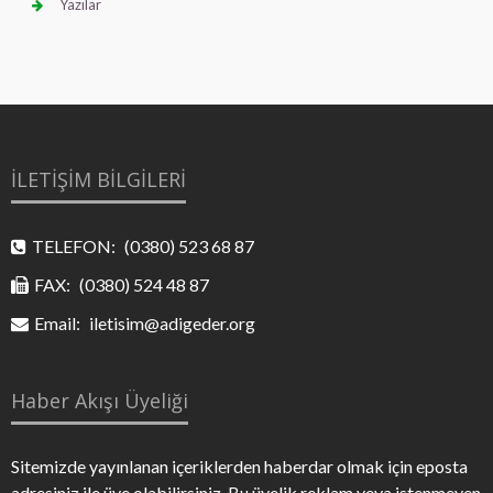
Yazılar
İLETİŞİM BİLGİLERİ
TELEFON:
(0380) 523 68 87
FAX:
(0380) 524 48 87
Email:
iletisim@adigeder.org
Haber Akışı Üyeliği
Sitemizde yayınlanan içeriklerden haberdar olmak için eposta
adresiniz ile üye olabilirsiniz. Bu üyelik reklam veya istenmeyen