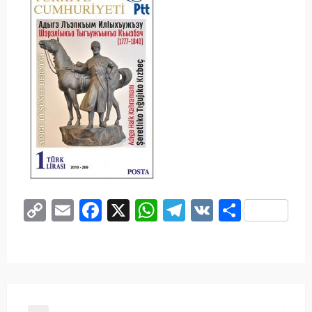
Copy
Email
Facebook
X
WhatsApp
Telegram
VK
Share
Link