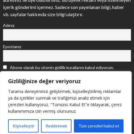
içerik gönderimi içermez. Sadece son yayınlanan bilgi, haber
vb. sayfalar hakkında size bilgi ulaştırır.
Adınız
Epostanız
Abone olarak bu sitenin gizlilik kurallarını kabul ediyorum.
Gizliliğinize değer veriyoruz
Tarama deneyiminizi geliştirmek, kişiselleştirilmiş reklamlar
ya da içerikler sunmak ve trafiğimizi analiz etmek için
çerezleri kullanıyoruz. "Tümünü Kabul Et"e tıklayarak, çerez
kullanımımıza izin vermiş olursunuz.
Copyright © Adıge Düşünce Derneği, 2011. Powered by
Kişiselleştir
Reddetmek
Tüm çerezleri kabul et
nemerWEB
.