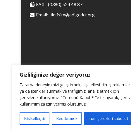
FAX:
(0380) 524 48 87
Email:
iletisim@adigeder.org
Gizliliğinize değer veriyoruz
Tarama deneyiminizi geliştirmek, kişiselleştirilmiş reklamlar
ya da içerikler sunmak ve trafiğimizi analiz etmek için
çerezleri kullanıyoruz. "Tümünü Kabul Et"e tıklayarak, çerez
kullanımımıza izin vermiş olursunuz.
Kişiselleştir
Reddetmek
Tüm çerezleri kabul et