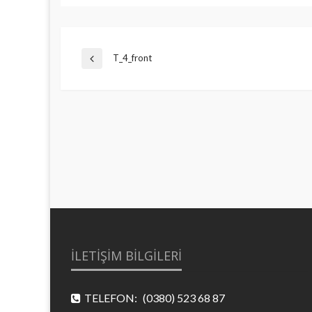
Yazı
T_4_front
Previous
Post
gezinmesi
İLETİŞİM BİLGİLERİ
TELEFON:
(0380) 523 68 87