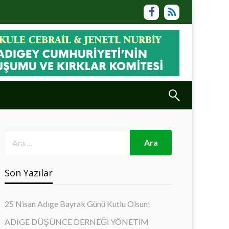
Son Yazılar
25 Nisan Adıge Bayrak Günü Kutlu Olsun!
ADIGE DÜŞÜNCE DERNEĞİ YÖNETİM