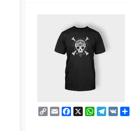
Copy
Email
Facebook
X
WhatsA
Teleg
VK
Link