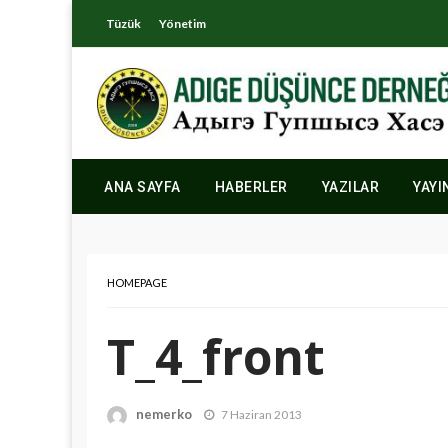
Tüzük
Yönetim
ANA SAYFA
HABERLER
YAZILAR
YAYI
HOMEPAGE
T_4_front
nemerko
7 Haziran 2013